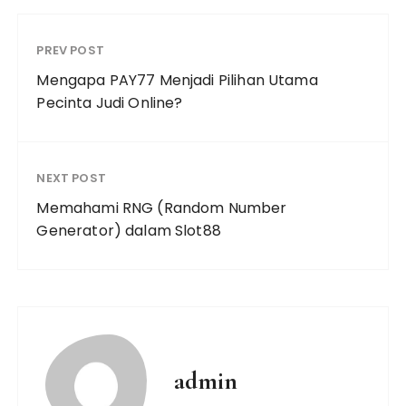
PREV POST
Mengapa PAY77 Menjadi Pilihan Utama
Pecinta Judi Online?
NEXT POST
Memahami RNG (Random Number
Generator) dalam Slot88
admin