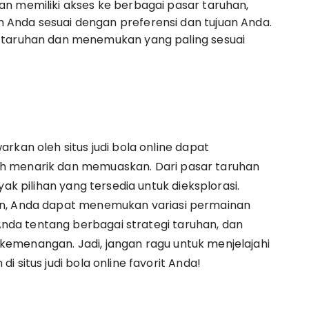
an memiliki akses ke berbagai pasar taruhan,
Anda sesuai dengan preferensi dan tujuan Anda.
 taruhan dan menemukan yang paling sesuai
rkan oleh situs judi bola online dapat
h menarik dan memuaskan. Dari pasar taruhan
yak pilihan yang tersedia untuk dieksplorasi.
an, Anda dapat menemukan variasi permainan
da tentang berbagai strategi taruhan, dan
emenangan. Jadi, jangan ragu untuk menjelajahi
 situs judi bola online favorit Anda!