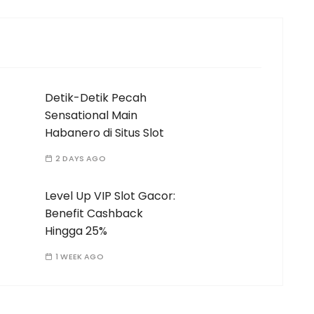
Detik-Detik Pecah
Sensational Main
Habanero di Situs Slot
2 DAYS AGO
Level Up VIP Slot Gacor:
Benefit Cashback
Hingga 25%
1 WEEK AGO