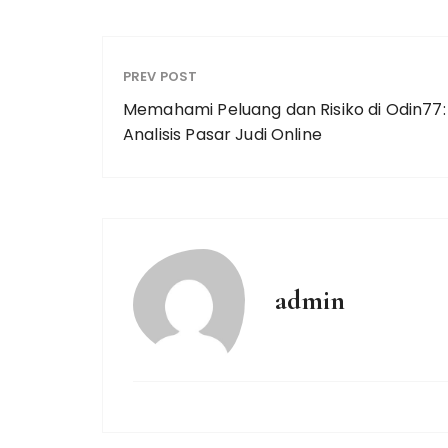
PREV POST
Memahami Peluang dan Risiko di Odin77:
Analisis Pasar Judi Online
admin