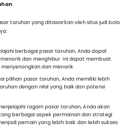
uhan
r taruhan yang ditawarkan oleh situs judi bola
ya:
lajahi berbagai pasar taruhan, Anda dapat
menarik dan menghibur. Ini dapat membuat
ih menyenangkan dan menarik.
i pilihan pasar taruhan, Anda memiliki lebih
uhan dengan nilai yang baik dan potensi
menjelajahi ragam pasar taruhan, Anda akan
ang berbagai aspek permainan dan strategi
njadi pemain yang lebih baik dan lebih sukses