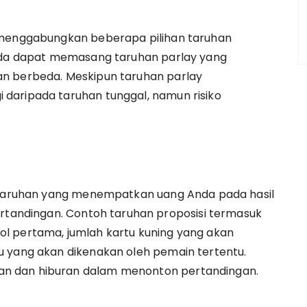
g menggabungkan beberapa pilihan taruhan
Anda dapat memasang taruhan parlay yang
an berbeda. Meskipun taruhan parlay
daripada taruhan tunggal, namun risiko
h taruhan yang menempatkan uang Anda pada hasil
ertandingan. Contoh taruhan proposisi termasuk
l pertama, jumlah kartu kuning yang akan
u yang akan dikenakan oleh pemain tertentu.
n dan hiburan dalam menonton pertandingan.