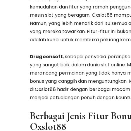
kemudahan dan fitur yang ramah pengguna
mesin slot yang beragam, Oxslot88 mampu
Namun, yang lebih menarik dari itu semua a
yang mereka tawarkan. Fitur-fitur ini bu
adalah kunci untuk membuka peluang keme
Dragoonsoft
, sebagai penyedia perangkat
yang sangat baik dalam dunia slot online
merancang permainan yang tidak hanya men
bonus yang canggih dan menguntungkan. Me
di Oxslot88 hadir dengan berbagai maca
menjadi petualangan penuh dengan keunt
Berbagai Jenis Fitur Bon
Oxslot88