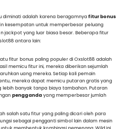
tu diminati adalah karena beragamnya
fitur bonus
emain kesempatan untuk memperbesar peluang
ackpot yang luar biasa besar. Beberapa fitur
slot88 antara lain:
atu fitur bonus paling populer di Oxslot88 adalah
asil memicu fitur ini, mereka diberikan sejumlah
aruhkan uang mereka. Setiap kali pemain
entu, mereka dapat memicu putaran gratis yang
lebih banyak tanpa biaya tambahan. Putaran
dengan
pengganda
yang memperbesar jumlah
h salah satu fitur yang paling dicari oleh para
fungsi sebagai pengganti simbol lain dalam mesin
untuk membentuk kombinasi pemenang. Wild ini