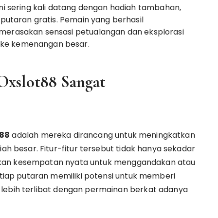
ini sering kali datang dengan hadiah tambahan,
 putaran gratis. Pemain yang berhasil
merasakan sensasi petualangan dan eksplorasi
ke kemenangan besar.
Oxslot88 Sangat
t88
adalah mereka dirancang untuk meningkatkan
besar. Fitur-fitur tersebut tidak hanya sekadar
ikan kesempatan nyata untuk menggandakan atau
ap putaran memiliki potensi untuk memberi
 lebih terlibat dengan permainan berkat adanya