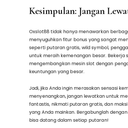
Kesimpulan: Jangan Lewa
Oxslot88 tidak hanya menawarkan berbagai 
menyuguhkan fitur bonus yang sangat meng
seperti putaran gratis, wild symbol, pengg
untuk meraih kemenangan besar. Bekerja
mengembangkan mesin slot dengan penga
keuntungan yang besar.
Jadi, jika Anda ingin merasakan sensasi k
menyenangkan, jangan lewatkan untuk menc
fantastis, nikmati putaran gratis, dan ma
yang Anda mainkan. Bergabunglah dengan
bisa datang dalam setiap putaran!