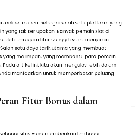
n online, muncul sebagai salah satu platform yang
 yang tak terlupakan. Banyak pemain slot di
ona oleh beragam fitur canggih yang menjamin
Salah satu daya tarik utama yang membuat
s
yang melimpah, yang membantu para pemain
Pada artikel ini, kita akan mengulas lebih dalam
u Anda manfaatkan untuk memperbesar peluang
eran Fitur Bonus dalam
 sebagai situs yang memberikan berbagai