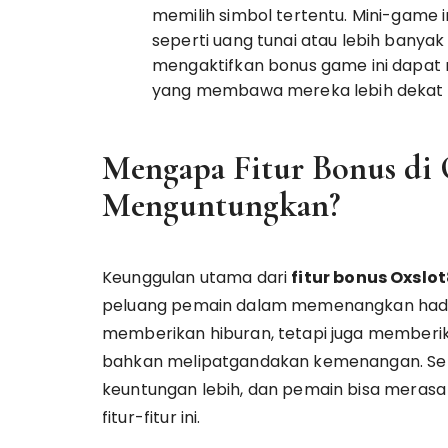
memilih simbol tertentu. Mini-game 
seperti uang tunai atau lebih banyak
mengaktifkan bonus game ini dapat 
yang membawa mereka lebih dekat 
Mengapa Fitur Bonus di 
Menguntungkan?
Keunggulan utama dari
fitur bonus Oxslo
peluang pemain dalam memenangkan hadiah 
memberikan hiburan, tetapi juga member
bahkan melipatgandakan kemenangan. Seti
keuntungan lebih, dan pemain bisa merasa
fitur-fitur ini.