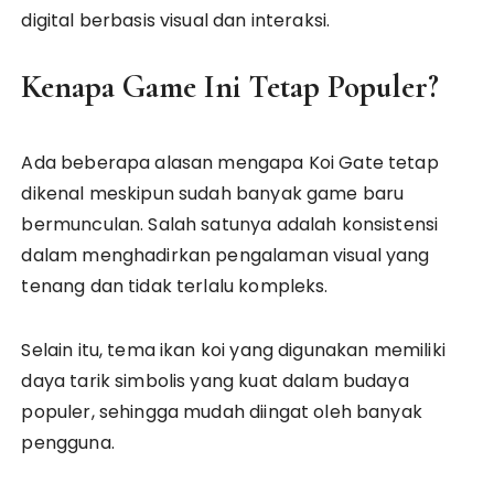
digital berbasis visual dan interaksi.
Kenapa Game Ini Tetap Populer?
Ada beberapa alasan mengapa Koi Gate tetap
dikenal meskipun sudah banyak game baru
bermunculan. Salah satunya adalah konsistensi
dalam menghadirkan pengalaman visual yang
tenang dan tidak terlalu kompleks.
Selain itu, tema ikan koi yang digunakan memiliki
daya tarik simbolis yang kuat dalam budaya
populer, sehingga mudah diingat oleh banyak
pengguna.