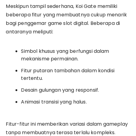
Meskipun tampil sederhana, Koi Gate memiliki
beberapa fitur yang membuatnya cukup menarik
bagi penggemar game slot digital. Beberapa di
antaranya meliputi:
Simbol khusus yang berfungsi dalam
mekanisme permainan.
Fitur putaran tambahan dalam kondisi
tertentu.
Desain gulungan yang responsif.
Animasi transisi yang halus.
Fitur-fitur ini memberikan variasi dalam gameplay
tanpa membuatnya terasa terlalu kompleks.