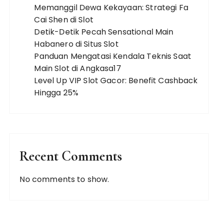
Memanggil Dewa Kekayaan: Strategi Fa
Cai Shen di Slot
Detik-Detik Pecah Sensational Main
Habanero di Situs Slot
Panduan Mengatasi Kendala Teknis Saat
Main Slot di Angkasa17
Level Up VIP Slot Gacor: Benefit Cashback
Hingga 25%
Recent Comments
No comments to show.