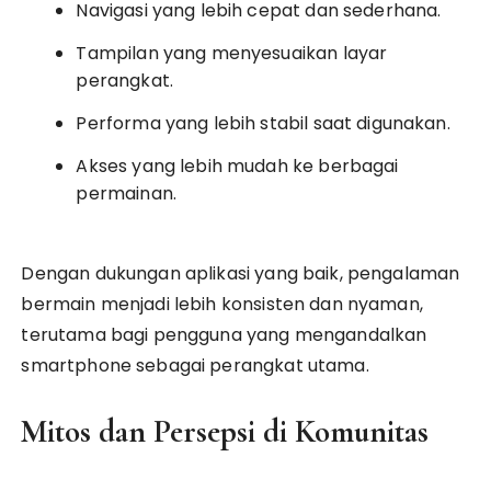
Navigasi yang lebih cepat dan sederhana.
Tampilan yang menyesuaikan layar
perangkat.
Performa yang lebih stabil saat digunakan.
Akses yang lebih mudah ke berbagai
permainan.
Dengan dukungan aplikasi yang baik, pengalaman
bermain menjadi lebih konsisten dan nyaman,
terutama bagi pengguna yang mengandalkan
smartphone sebagai perangkat utama.
Mitos dan Persepsi di Komunitas