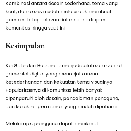
Kombinasi antara desain sederhana, tema yang
kuat, dan akses mudah melalui apk membuat
game ini tetap relevan dalam percakapan
komunitas hingga saat ini.
Kesimpulan
Koi Gate dari Habanero menjadi salah satu contoh
game slot digital yang menonjol karena
kesederhanaan dan kekuatan tema visualnya.
Popularitasnya di komunitas lebih banyak
dipengaruhi oleh desain, pengalaman pengguna,
dan karakter permainan yang mudah dipahami.
Melalui apk, pengguna dapat menikmati