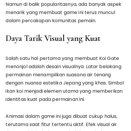
Namun di balik popularitasnya, ada banyak aspek
menarik yang membuat game ini terus muncul
dalam percakapan komunitas pemain.
Daya Tarik Visual yang Kuat
Salah satu hal pertama yang membuat Koi Gate
menonjol adalah desain visualnya. Latar belakang
permainan menampilkan suasana air tenang
dengan nuansa estetika Jepang yang khas. Simbol
ikan koi menjadi elemen utama yang memberikan
identitas kuat pada permainan ini.
Animasi dalam game ini juga dibuat cukup halus,
terutama saat fitur tertentu aktif. Efek visual air