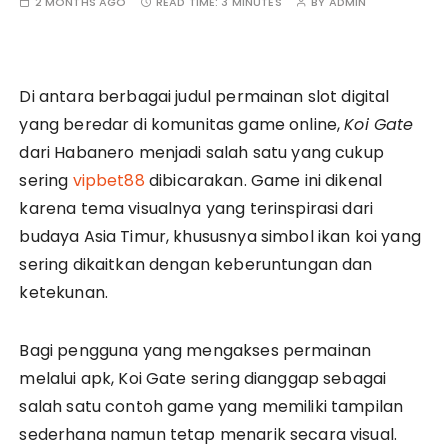
2 MONTHS AGO
READ TIME:
3 MINUTES
BY
ADMIN
Di antara berbagai judul permainan slot digital
yang beredar di komunitas game online,
Koi Gate
dari Habanero menjadi salah satu yang cukup
sering
vipbet88
dibicarakan. Game ini dikenal
karena tema visualnya yang terinspirasi dari
budaya Asia Timur, khususnya simbol ikan koi yang
sering dikaitkan dengan keberuntungan dan
ketekunan.
Bagi pengguna yang mengakses permainan
melalui apk, Koi Gate sering dianggap sebagai
salah satu contoh game yang memiliki tampilan
sederhana namun tetap menarik secara visual.