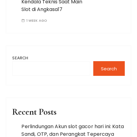
Kendala Teknis Saat Main
Slot di Angkasa17
1 WEEK AGO
SEARCH
Search
Recent Posts
Perlindungan Akun slot gacor hari ini: Kata
Sandi, OTP, dan Perangkat Tepercaya