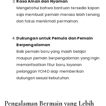
Rasa Aman dan Nyaman
Mengetahui bahwa bantuan tersedia kapan
saja membuat pemain merasa lebih tenang
dan fokus menikmati permainan.
Dukungan untuk Pemula dan Pemain
Berpengalaman
Baik pemain baru yang masih belajar
maupun pemain berpengalaman yang ingin
memanfaatkan fitur baru, layanan
pelanggan YOI4D siap memberikan
dukungan sesuai kebutuhan.
Pengalaman Bermain yang Lebih