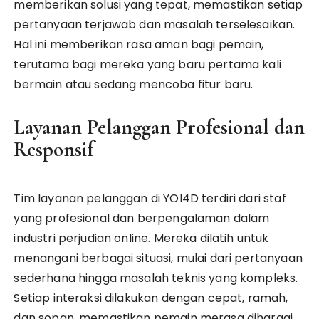
memberikan solusi yang tepat, memastikan setiap
pertanyaan terjawab dan masalah terselesaikan.
Hal ini memberikan rasa aman bagi pemain,
terutama bagi mereka yang baru pertama kali
bermain atau sedang mencoba fitur baru.
Layanan Pelanggan Profesional dan
Responsif
Tim layanan pelanggan di YOI4D terdiri dari staf
yang profesional dan berpengalaman dalam
industri perjudian online. Mereka dilatih untuk
menangani berbagai situasi, mulai dari pertanyaan
sederhana hingga masalah teknis yang kompleks.
Setiap interaksi dilakukan dengan cepat, ramah,
dan sopan, memastikan pemain merasa dihargai