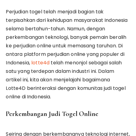
Perjudian togel telah menjadi bagian tak
terpisahkan dari kehidupan masyarakat Indonesia
selama bertahun-tahun. Namun, dengan
perkembangan teknologi, banyak pemain beralih
ke perjudian online untuk memasang taruhan. Di
antara platform perjudian online yang populer di
Indonesia,
lotte4d
telah menonjol sebagai salah
satu yang terdepan dalam industri ini. Dalam
artikel ini, kita akan menjelajahi bagaimana
Lotte4D berinteraksi dengan komunitas judi togel
online di Indonesia.
Perkembangan Judi Togel Online
Seiring dengan berkembangnya teknologi internet,