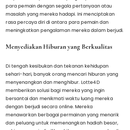
para pemain dengan segala pertanyaan atau
masalah yang mereka hadapi. Ini menciptakan
rasa percaya diri di antara para pemain dan
meningkatkan pengalaman mereka dalam berjudi.
Menyediakan Hiburan yang Berkualitas
Di tengah kesibukan dan tekanan kehidupan
sehari-hari, banyak orang mencari hiburan yang
menyenangkan dan menghibur. Lotte4D
memberikan solusi bagi mereka yang ingin
bersantai dan menikmati waktu luang mereka
dengan berjudi secara online. Mereka
menawarkan berbagai permainan yang menarik
dan peluang untuk memenangkan hadiah besar,