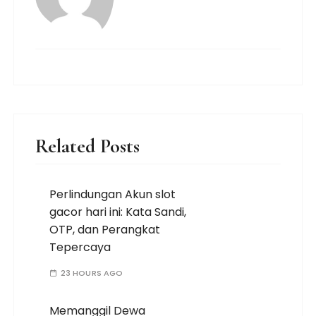
Related Posts
Perlindungan Akun slot
gacor hari ini: Kata Sandi,
OTP, dan Perangkat
Tepercaya
23 HOURS AGO
Memanggil Dewa