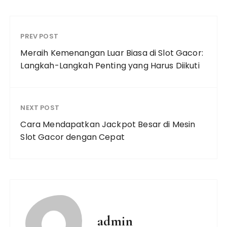
PREV POST
Meraih Kemenangan Luar Biasa di Slot Gacor:
Langkah-Langkah Penting yang Harus Diikuti
NEXT POST
Cara Mendapatkan Jackpot Besar di Mesin
Slot Gacor dengan Cepat
admin