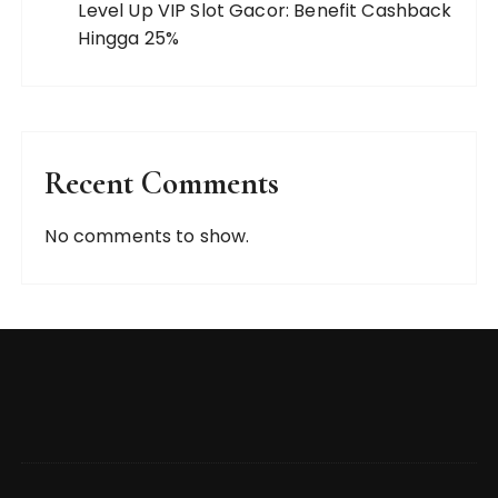
Level Up VIP Slot Gacor: Benefit Cashback
Hingga 25%
Recent Comments
No comments to show.