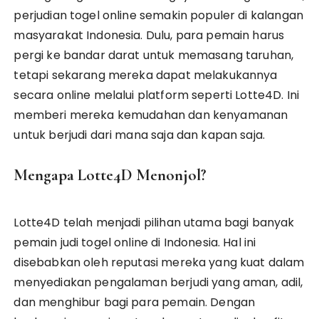
perjudian togel online semakin populer di kalangan
masyarakat Indonesia. Dulu, para pemain harus
pergi ke bandar darat untuk memasang taruhan,
tetapi sekarang mereka dapat melakukannya
secara online melalui platform seperti Lotte4D. Ini
memberi mereka kemudahan dan kenyamanan
untuk berjudi dari mana saja dan kapan saja.
Mengapa Lotte4D Menonjol?
Lotte4D telah menjadi pilihan utama bagi banyak
pemain judi togel online di Indonesia. Hal ini
disebabkan oleh reputasi mereka yang kuat dalam
menyediakan pengalaman berjudi yang aman, adil,
dan menghibur bagi para pemain. Dengan