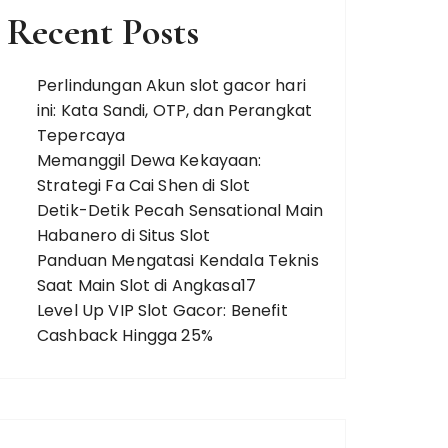
Recent Posts
Perlindungan Akun slot gacor hari
ini: Kata Sandi, OTP, dan Perangkat
Tepercaya
Memanggil Dewa Kekayaan:
Strategi Fa Cai Shen di Slot
Detik-Detik Pecah Sensational Main
Habanero di Situs Slot
Panduan Mengatasi Kendala Teknis
Saat Main Slot di Angkasa17
Level Up VIP Slot Gacor: Benefit
Cashback Hingga 25%