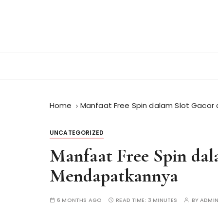
S
k
i
p
t
o
c
o
n
Home
Manfaat Free Spin dalam Slot Gaco
t
e
UNCATEGORIZED
n
Manfaat Free Spin dal
t
Mendapatkannya
6 MONTHS AGO
READ TIME:
3 MINUTES
BY
ADMI