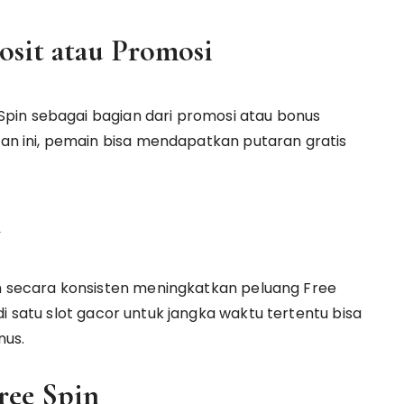
osit atau Promosi
pin sebagai bagian dari promosi atau bonus
 ini, pemain bisa mendapatkan putaran gratis
n
secara konsisten meningkatkan peluang Free
i satu slot gacor untuk jangka waktu tertentu bisa
us.
ree Spin