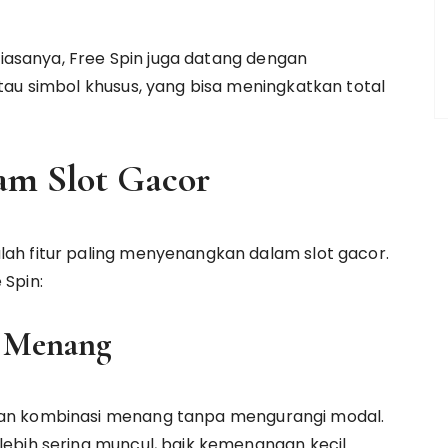
 Biasanya, Free Spin juga datang dengan
tau simbol khusus, yang bisa meningkatkan total
am Slot Gacor
ah fitur paling menyenangkan dalam slot gacor.
 Spin:
g Menang
kan kombinasi menang tanpa mengurangi modal.
lebih sering muncul, baik kemenangan kecil