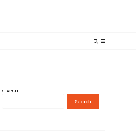
SEARCH
Search