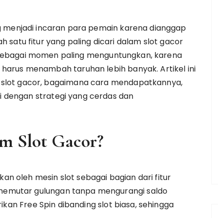
g menjadi incaran para pemain karena dianggap
satu fitur yang paling dicari dalam slot gacor
ap sebagai momen paling menguntungkan, karena
arus menambah taruhan lebih banyak. Artikel ini
slot gacor, bagaimana cara mendapatkannya,
ni dengan strategi yang cerdas dan
am Slot Gacor?
kan oleh mesin slot sebagai bagian dari fitur
t memutar gulungan tanpa mengurangi saldo
kan Free Spin dibanding slot biasa, sehingga