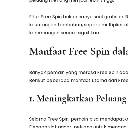
peluang menang menjadi lebih tinggi.
Fitur Free Spin bukan hanya soal gratisan.
keuntungan tambahan, seperti multiplier a
kemenangan secara signifikan.
Manfaat Free Spin dal
Banyak pemain yang merasa Free Spin adal
Berikut beberapa manfaat utama dari Free
1. Meningkatkan Peluan
Selama Free Spin, pemain bisa mendapat
Dengan slot gacor, peluang untuk menang 