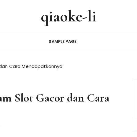
qiaoke-li
SAMPLE PAGE
r dan Cara Mendapatkannya
am Slot Gacor dan Cara
N