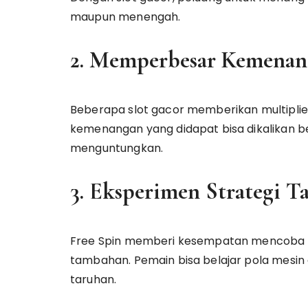
maupun menengah.
2. Memperbesar Kemenan
Beberapa slot gacor memberikan multiplier s
kemenangan yang didapat bisa dikalikan be
menguntungkan.
3. Eksperimen Strategi 
Free Spin memberi kesempatan mencoba st
tambahan. Pemain bisa belajar pola mesi
taruhan.