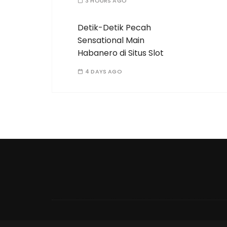
3 HOURS AGO
Detik-Detik Pecah
Sensational Main
Habanero di Situs Slot
4 DAYS AGO