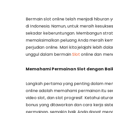
Bermain slot online telah menjadi hiburan 
di Indonesia. Namun, untuk meraih kesukses
sekadar keberuntungan. Membangun strate
memaksimalkan peluang Anda meraih kem
perjudian online. Mari kita jelajahi lebi
unggul dalam bermain
Slot
online dan menca
Memahami Permainan Slot dengan Bai
Langkah pertama yang penting dalam memb
online adalah memahami permainan itu sendir
video slot, dan slot progresif. Ketahui atu
bonus yang ditawarkan dan cara kerja s
permainan, semakin baik Anda dapat meng