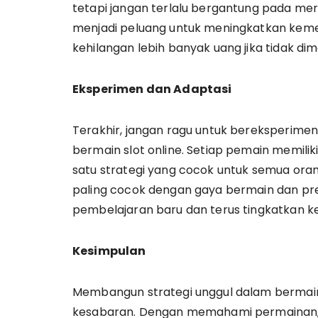
tetapi jangan terlalu bergantung pada merek
menjadi peluang untuk meningkatkan keme
kehilangan lebih banyak uang jika tidak d
Eksperimen dan Adaptasi
Terakhir, jangan ragu untuk bereksperime
bermain slot online. Setiap pemain memili
satu strategi yang cocok untuk semua oran
paling cocok dengan gaya bermain dan pref
pembelajaran baru dan terus tingkatkan k
Kesimpulan
Membangun strategi unggul dalam bermain 
kesabaran. Dengan memahami permainan, 