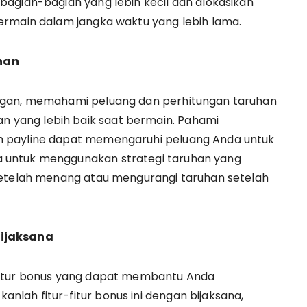
agian-bagian yang lebih kecil dan alokasikan
ermain dalam jangka waktu yang lebih lama.
han
ngan, memahami peluang dan perhitungan taruhan
yang lebih baik saat bermain. Pahami
h payline dapat memengaruhi peluang Anda untuk
 untuk menggunakan strategi taruhan yang
setelah menang atau mengurangi taruhan setelah
Bijaksana
fitur bonus yang dapat membantu Anda
lah fitur-fitur bonus ini dengan bijaksana,