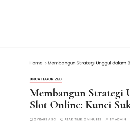
S
k
i
p
t
o
c
o
n
Home
Membangun Strategi Unggul dalam Ber
t
e
UNCATEGORIZED
n
Membangun Strategi 
t
Slot Online: Kunci Suk
2 YEARS AGO
READ TIME:
2 MINUTES
BY
ADMIN