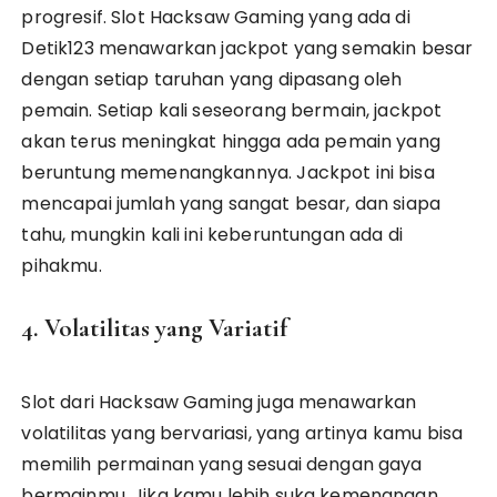
progresif. Slot Hacksaw Gaming yang ada di
Detik123 menawarkan jackpot yang semakin besar
dengan setiap taruhan yang dipasang oleh
pemain. Setiap kali seseorang bermain, jackpot
akan terus meningkat hingga ada pemain yang
beruntung memenangkannya. Jackpot ini bisa
mencapai jumlah yang sangat besar, dan siapa
tahu, mungkin kali ini keberuntungan ada di
pihakmu.
4. Volatilitas yang Variatif
Slot dari Hacksaw Gaming juga menawarkan
volatilitas yang bervariasi, yang artinya kamu bisa
memilih permainan yang sesuai dengan gaya
bermainmu. Jika kamu lebih suka kemenangan