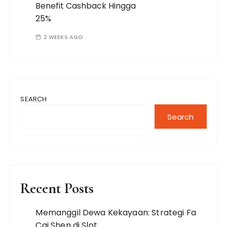
Benefit Cashback Hingga
25%
2 WEEKS AGO
SEARCH
Search
Recent Posts
Memanggil Dewa Kekayaan: Strategi Fa
Cai Shen di Slot