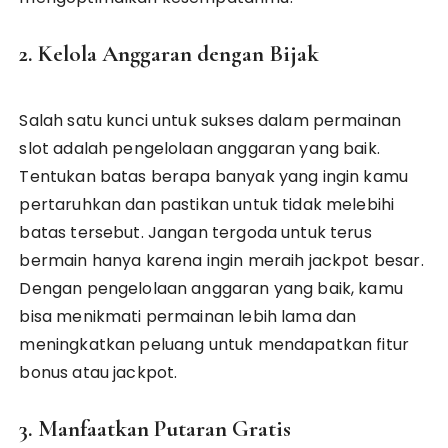
2. Kelola Anggaran dengan Bijak
Salah satu kunci untuk sukses dalam permainan
slot adalah pengelolaan anggaran yang baik.
Tentukan batas berapa banyak yang ingin kamu
pertaruhkan dan pastikan untuk tidak melebihi
batas tersebut. Jangan tergoda untuk terus
bermain hanya karena ingin meraih jackpot besar.
Dengan pengelolaan anggaran yang baik, kamu
bisa menikmati permainan lebih lama dan
meningkatkan peluang untuk mendapatkan fitur
bonus atau jackpot.
3. Manfaatkan Putaran Gratis