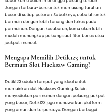
sabar kamu dalam menunggu peluang terbaik.
Jangan terburu-buru untuk memasang taruhan
besar di setiap putaran. Sebaliknya, cobalah untuk
bermain dengan lebih tenang dan fokus pada
permainan. Dengan kesabaran, kamu akan lebih
mudah menangkap peluang saat fitur bonus atau
jackpot muncul.
Mengapa Memilih Detik123 untuk
Bermain Slot Hacksaw Gaming?
Detik123 adalah tempat yang ideal untuk
memainkan slot Hacksaw Gaming. Selain
menyediakan permainan dengan peluang jackpot
yang besar, Detik123 juga menawarkan platform
yang aman dan terpercaya. Dengan berbagai