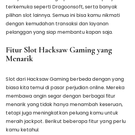
terkemuka seperti Dragoonsoft, serta banyak
pilihan slot lainnya. Semua ini bisa kamu nikmati
dengan kemudahan transaksi dan layanan
pelanggan yang siap membantu kapan saja.
Fitur Slot Hacksaw Gaming yang
Menarik
Slot dari Hacksaw Gaming berbeda dengan yang
biasa kita temui di pasar perjudian online. Mereka
membawa angin segar dengan berbagai fitur
menarik yang tidak hanya menambah keseruan,
tetapi juga meningkatkan peluang kamu untuk
meraih jackpot. Berikut beberapa fitur yang perlu
kamu ketahui: