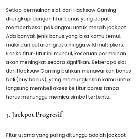
Setiap permainan slot dari Hacksaw Gaming
dilengkapi dengan fitur bonus yang dapat
memperbesar peluangmu untuk meraih jackpot.
Ada banyak jenis bonus yang bisa kamu temui,
mulai dari putaran gratis hingga wild multipliers.
Ketika fitur-fitur ini muncul, keseruan permainan
akan meningkat secara signifikan. Beberapa slot
dari Hacksaw Gaming bahkan menawarkan bonus
beli (buy bonus), yang memungkinkan kamu untuk
langsung membeli akses ke fitur bonus tanpa
harus menunggu memicu simbol tertentu.
3. Jackpot Progresif
Fitur utama yang paling ditunggu adalah jackpot