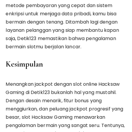
metode pembayaran yang cepat dan sistem
enkripsi untuk menjaga data pribadi, kamu bisa
bermain dengan tenang. Ditambah lagi dengan
layanan pelanggan yang siap membantu kapan
saja, Detik123 memastikan bahwa pengalaman
bermain slotmu berjalan lancar.
Kesimpulan
Menangkan jackpot dengan slot online Hacksaw
Gaming di Detik123 bukanlah hal yang mustahil.
Dengan desain menarik, fitur bonus yang
menggiurkan, dan peluang jackpot progresif yang
besar, slot Hacksaw Gaming menawarkan
pengalaman bermain yang sangat seru. Tentunya,