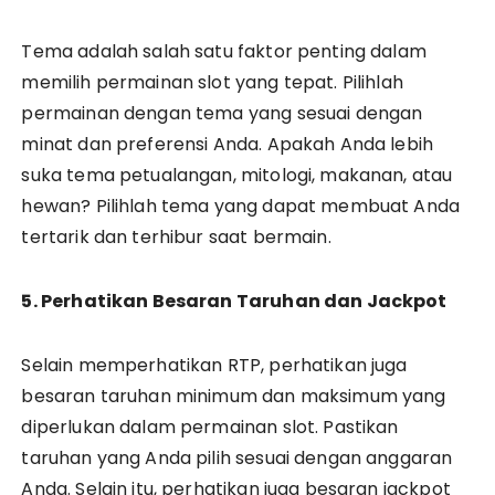
Tema adalah salah satu faktor penting dalam
memilih permainan slot yang tepat. Pilihlah
permainan dengan tema yang sesuai dengan
minat dan preferensi Anda. Apakah Anda lebih
suka tema petualangan, mitologi, makanan, atau
hewan? Pilihlah tema yang dapat membuat Anda
tertarik dan terhibur saat bermain.
5. Perhatikan Besaran Taruhan dan Jackpot
Selain memperhatikan RTP, perhatikan juga
besaran taruhan minimum dan maksimum yang
diperlukan dalam permainan slot. Pastikan
taruhan yang Anda pilih sesuai dengan anggaran
Anda. Selain itu, perhatikan juga besaran jackpot