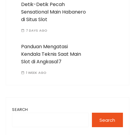
Detik-Detik Pecah
Sensational Main Habanero
di Situs Slot
7 DAYS AGO
Panduan Mengatasi
Kendala Teknis Saat Main
Slot di Angkasa17
1 WEEK AGO
SEARCH
Search