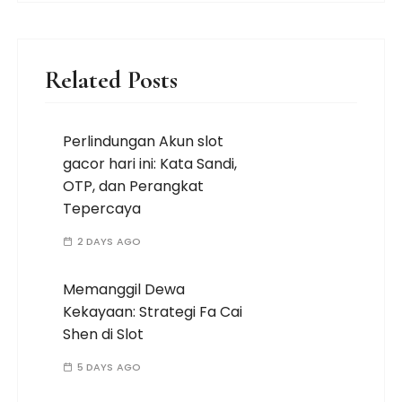
Related Posts
Perlindungan Akun slot
gacor hari ini: Kata Sandi,
OTP, dan Perangkat
Tepercaya
2 DAYS AGO
Memanggil Dewa
Kekayaan: Strategi Fa Cai
Shen di Slot
5 DAYS AGO