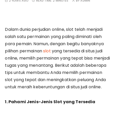
2 YEARS AGO
READ TIME:
2 MINUTES
BY
ADMIN
Dalam dunia perjudian online, slot telah menjadi
salah satu permainan yang paling diminati oleh
para pemain. Namun, dengan begitu banyaknya
pilihan permainan
slot
yang tersedia di situs judi
online, memilih permainan yang tepat bisa menjadi
tugas yang menantang. Berikut adalah beberapa
tips untuk membantu Anda memilih permainan
slot yang tepat dan meningkatkan peluang Anda
untuk meraih keberuntungan di situs judi online.
1. Pahami Jenis-Jenis Slot yang Tersedia