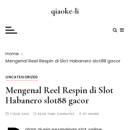
S
qiaoke-li
k
i
p
t
o
c
Home
o
Mengenal Reel Respin di Slot Habanero slot88 gacor
n
t
e
UNCATEGORIZED
n
Mengenal Reel Respin di Slot
t
Habanero slot88 gacor
1 YEAR AGO
READ TIME:
3 MINUTES
BY
ADMIN
alam dunia permainan slot online,