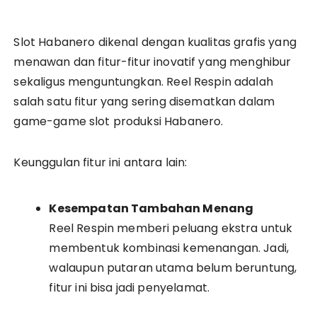
Slot Habanero dikenal dengan kualitas grafis yang
menawan dan fitur-fitur inovatif yang menghibur
sekaligus menguntungkan. Reel Respin adalah
salah satu fitur yang sering disematkan dalam
game-game slot produksi Habanero.
Keunggulan fitur ini antara lain:
Kesempatan Tambahan Menang
Reel Respin memberi peluang ekstra untuk
membentuk kombinasi kemenangan. Jadi,
walaupun putaran utama belum beruntung,
fitur ini bisa jadi penyelamat.