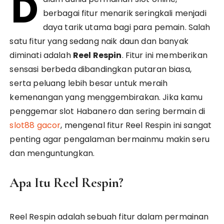
D
berbagai fitur menarik seringkali menjadi
daya tarik utama bagi para pemain. Salah
satu fitur yang sedang naik daun dan banyak
diminati adalah
Reel Respin
. Fitur ini memberikan
sensasi berbeda dibandingkan putaran biasa,
serta peluang lebih besar untuk meraih
kemenangan yang menggembirakan. Jika kamu
penggemar slot Habanero dan sering bermain di
slot88 gacor
, mengenal fitur Reel Respin ini sangat
penting agar pengalaman bermainmu makin seru
dan menguntungkan.
Apa Itu Reel Respin?
Reel Respin adalah sebuah fitur dalam permainan