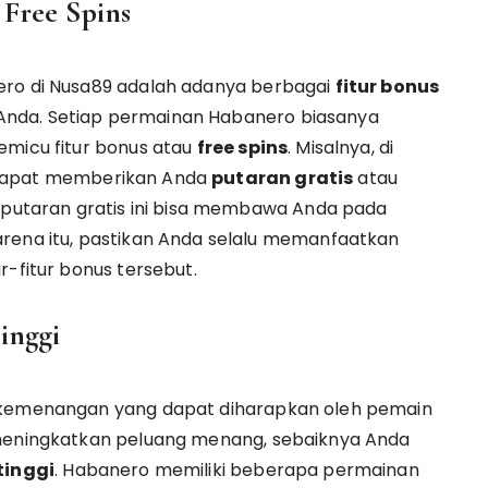
 Free Spins
ero di Nusa89 adalah adanya berbagai
fitur bonus
Anda. Setiap permainan Habanero biasanya
emicu fitur bonus atau
free spins
. Misalnya, di
 dapat memberikan Anda
putaran gratis
atau
, putaran gratis ini bisa membawa Anda pada
arena itu, pastikan Anda selalu memanfaatkan
r-fitur bonus tersebut.
inggi
e kemenangan yang dapat diharapkan oleh pemain
 meningkatkan peluang menang, sebaiknya Anda
tinggi
. Habanero memiliki beberapa permainan