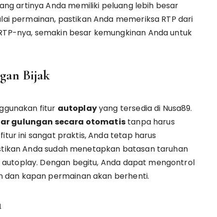
g artinya Anda memiliki peluang lebih besar
i permainan, pastikan Anda memeriksa RTP dari
i RTP-nya, semakin besar kemungkinan Anda untuk
gan Bijak
gunakan fitur
autoplay
yang tersedia di Nusa89.
r gulungan secara otomatis
tanpa harus
itur ini sangat praktis, Anda tetap harus
Pastikan Anda sudah menetapkan batasan taruhan
 autoplay. Dengan begitu, Anda dapat mengontrol
 dan kapan permainan akan berhenti.
u