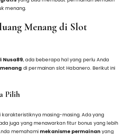
tuk menang.
luang Menang di Slot
di
Nusa89
, ada beberapa hal yang perlu Anda
 menang
di permainan slot Habanero. Berikut ini
 Pilih
i karakteristiknya masing-masing. Ada yang
, ada juga yang menawarkan fitur bonus yang lebih
n Anda memahami
mekanisme permainan
yang