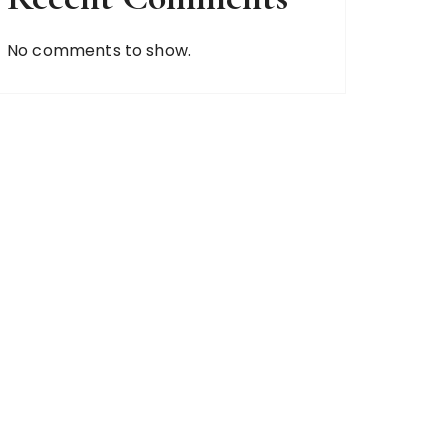
No comments to show.