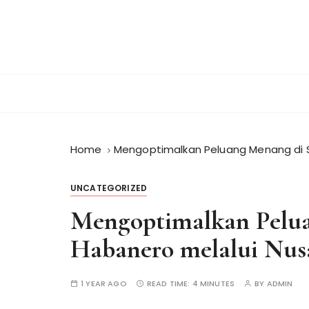
S
k
i
p
t
o
c
o
n
Home
Mengoptimalkan Peluang Menang di S
t
e
UNCATEGORIZED
n
Mengoptimalkan Pelua
t
Habanero melalui Nus
1 YEAR AGO
READ TIME:
4 MINUTES
BY
ADMIN