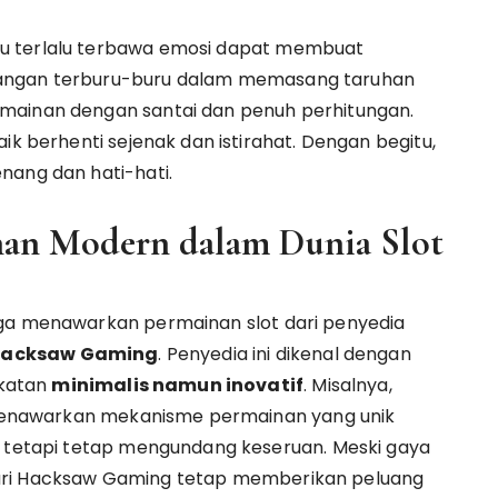
u terlalu terbawa emosi dapat membuat
Jangan terburu-buru dalam memasang taruhan
rmainan dengan santai dan penuh perhitungan.
ik berhenti sejenak dan istirahat. Dengan begitu,
nang dan hati-hati.
an Modern dalam Dunia Slot
uga menawarkan permainan slot dari penyedia
acksaw Gaming
. Penyedia ini dikenal dengan
katan
minimalis namun inovatif
. Misalnya,
nawarkan mekanisme permainan yang unik
, tetapi tetap mengundang keseruan. Meski gaya
ari Hacksaw Gaming tetap memberikan peluang