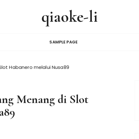
qiaoke-li
SAMPLE PAGE
lot Habanero melalui Nusa89
ng Menang di Slot
a89