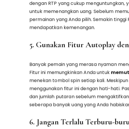
dengan RTP yang cukup menguntungkan, yan
untuk memenangkan uang. Sebelum memula
permainan yang Anda pilih. Semakin tingg
mendapatkan kemenangan.
5.
Gunakan Fitur Autoplay den
Banyak pemain yang merasa nyaman meng
Fitur ini memungkinkan Anda untuk
memuta
menekan tombol spin setiap kali. Meskipun f
menggunakan fitur ini dengan hati-hati. 
dan jumlah putaran sebelum mengaktifkan
seberapa banyak uang yang Anda habiskan
6.
Jangan Terlalu Terburu-bur