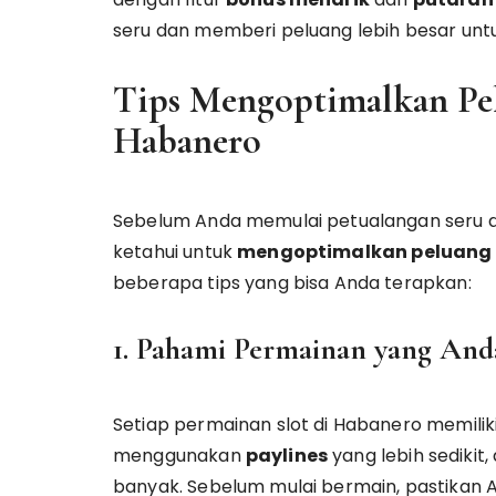
seru dan memberi peluang lebih besar un
Tips Mengoptimalkan Pe
Habanero
Sebelum Anda memulai petualangan seru 
ketahui untuk
mengoptimalkan peluang
beberapa tips yang bisa Anda terapkan:
1.
Pahami Permainan yang Anda
Setiap permainan slot di Habanero memilik
menggunakan
paylines
yang lebih sedikit
banyak. Sebelum mulai bermain, pastika