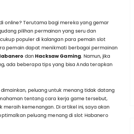
judi online? Terutama bagi mereka yang gemar
egudang pilihan permainan yang seru dan
cukup populer di kalangan para pemain slot
, para pemain dapat menikmati berbagai permainan
Habanero
dan
Hacksaw Gaming
. Namun, jika
, ada beberapa tips yang bisa Anda terapkan
 dimainkan, peluang untuk menang tidak datang
pemahaman tentang cara kerja game tersebut,
meraih kemenangan. Di artikel ini, saya akan
timalkan peluang menang di slot Habanero