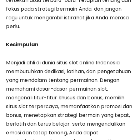
tertekan atau terburu-buru. Tetaplah tenang dan
fokus pada strategi bermain Anda, dan jangan
ragu untuk mengambil istirahat jika Anda merasa
perlu.
Kesimpulan
Menjadi ahli di dunia situs slot online Indonesia
membutuhkan dedikasi, latihan, dan pengetahuan
yang mendalam tentang permainan. Dengan
memahami dasar-dasar permainan slot,
mengenali fitur-fitur khusus dan bonus, memilih
situs slot terpercaya, memanfaatkan promosi dan
bonus, menetapkan strategi bermain yang tepat,
berlatih dan terus belajar, serta mengendalikan
emosi dan tetap tenang, Anda dapat