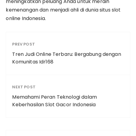
meningkatkan peluang Anda untuk meraih
kemenangan dan menjadi ahli di dunia situs slot
online Indonesia.
PREV POST
Tren Judi Online Terbaru: Bergabung dengan
Komunitas Idr168
NEXT POST
Memahami Peran Teknologi dalam
Keberhasilan Slot Gacor Indonesia