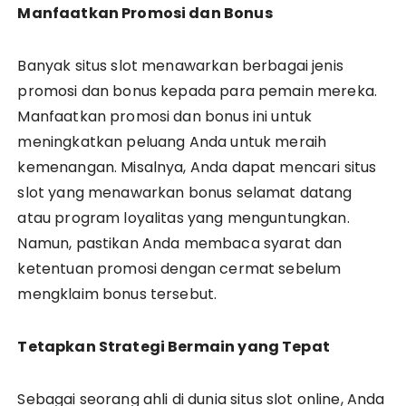
Manfaatkan Promosi dan Bonus
Banyak situs slot menawarkan berbagai jenis
promosi dan bonus kepada para pemain mereka.
Manfaatkan promosi dan bonus ini untuk
meningkatkan peluang Anda untuk meraih
kemenangan. Misalnya, Anda dapat mencari situs
slot yang menawarkan bonus selamat datang
atau program loyalitas yang menguntungkan.
Namun, pastikan Anda membaca syarat dan
ketentuan promosi dengan cermat sebelum
mengklaim bonus tersebut.
Tetapkan Strategi Bermain yang Tepat
Sebagai seorang ahli di dunia situs slot online, Anda