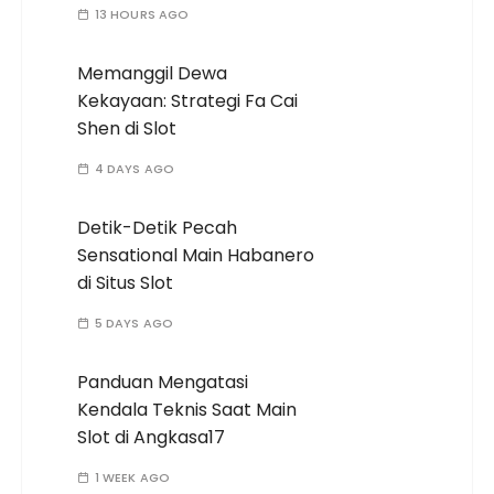
13 HOURS AGO
Memanggil Dewa
Kekayaan: Strategi Fa Cai
Shen di Slot
4 DAYS AGO
Detik-Detik Pecah
Sensational Main Habanero
di Situs Slot
5 DAYS AGO
Panduan Mengatasi
Kendala Teknis Saat Main
Slot di Angkasa17
1 WEEK AGO