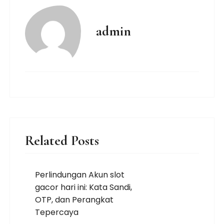
admin
Related Posts
Perlindungan Akun slot
gacor hari ini: Kata Sandi,
OTP, dan Perangkat
Tepercaya