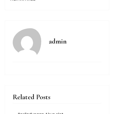
admin
Related Posts