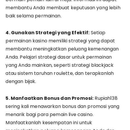
membantu Anda membuat keputusan yang lebih
baik selama permainan.
4. Gunakan Strategi yang Efektif:
Setiap
permainan kasino memiliki strategi yang dapat
membantu meningkatkan peluang kemenangan
Anda. Pelajari strategi dasar untuk permainan
yang Anda mainkan, seperti strategi blackjack
atau sistem taruhan roulette, dan terapkanlah
dengan bijak.
5. Manfaatkan Bonus dan Promosi:
Rupiah138
sering kali menawarkan bonus dan promosi yang
menarik bagi para pemain live casino.
Manfaatkanlah kesempatan ini untuk