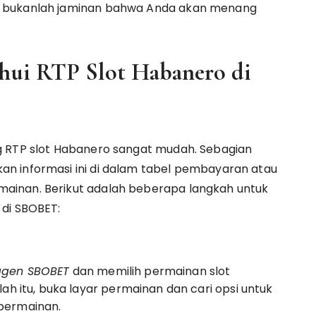
P bukanlah jaminan bahwa Anda akan menang
hui RTP Slot Habanero di
ng RTP slot Habanero sangat mudah. Sebagian
n informasi ini di dalam tabel pembayaran atau
ainan. Berikut adalah beberapa langkah untuk
 di SBOBET:
agen SBOBET
dan memilih permainan slot
ah itu, buka layar permainan dan cari opsi untuk
permainan.