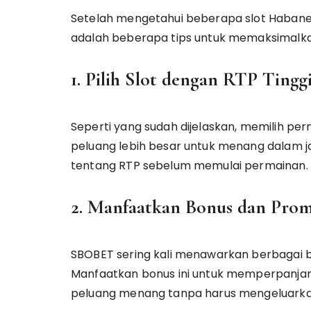
Setelah mengetahui beberapa slot Habaner
adalah beberapa tips untuk memaksimalka
1.
Pilih Slot dengan RTP Tingg
Seperti yang sudah dijelaskan, memilih pe
peluang lebih besar untuk menang dalam ja
tentang RTP sebelum memulai permainan.
2.
Manfaatkan Bonus dan Prom
SBOBET sering kali menawarkan berbagai bo
Manfaatkan bonus ini untuk memperpanja
peluang menang tanpa harus mengeluarka