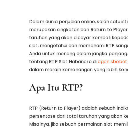
Dalam dunia perjudian online, salah satu is
merupakan singkatan dari Return to Player.
taruhan yang akan dibayar kembali kepada
slot, mengetahui dan memahami RTP sanga
Anda untuk menang dalam jangka panjang.
tentang RTP Slot Habanero di
agen sbobet
dalam meraih kemenangan yang lebih kons
Apa Itu RTP?
RTP (Return to Player) adalah sebuah ind
persentase dari total taruhan yang akan
Misalnya, jika sebuah permainan slot memili