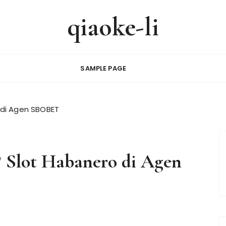
qiaoke-li
SAMPLE PAGE
 di Agen SBOBET
Slot Habanero di Agen