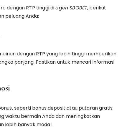
o dengan RTP tinggi di
agen SBOBET
, berikut
n peluang Anda:
i
rmainan dengan RTP yang lebih tinggi memberikan
ngka panjang. Pastikan untuk mencari informasi
osi
nus, seperti bonus deposit atau putaran gratis.
ng waktu bermain Anda dan meningkatkan
n lebih banyak modal.