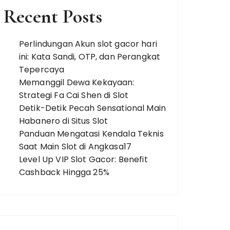
Recent Posts
Perlindungan Akun slot gacor hari
ini: Kata Sandi, OTP, dan Perangkat
Tepercaya
Memanggil Dewa Kekayaan:
Strategi Fa Cai Shen di Slot
Detik-Detik Pecah Sensational Main
Habanero di Situs Slot
Panduan Mengatasi Kendala Teknis
Saat Main Slot di Angkasa17
Level Up VIP Slot Gacor: Benefit
Cashback Hingga 25%