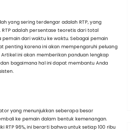
tilah yang sering terdengar adalah RTP, yang
 RTP adalah persentase teoretis dari total
 pemain dari waktu ke waktu. Sebagai pemain
t penting karena ini akan mempengaruhi peluang
 Artikel ini akan memberikan panduan lengkap
dan bagaimana hal ini dapat membantu Anda
isten.
ikator yang menunjukkan seberapa besar
 kembali ke pemain dalam bentuk kemenangan.
ki RTP 96%, ini berarti bahwa untuk setiap 100 ribu