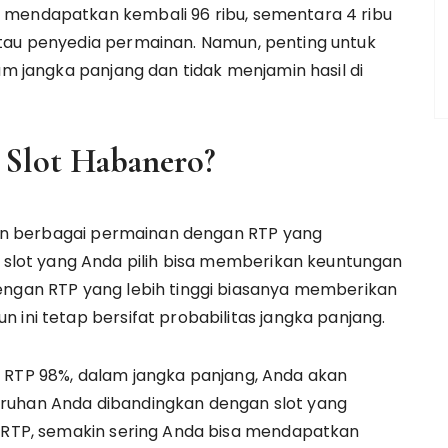
 mendapatkan kembali 96 ribu, sementara 4 ribu
atau penyedia permainan. Namun, penting untuk
lam jangka panjang dan tidak menjamin hasil di
 Slot Habanero?
 berbagai permainan dengan RTP yang
lot yang Anda pilih bisa memberikan keuntungan
dengan RTP yang lebih tinggi biasanya memberikan
 ini tetap bersifat probabilitas jangka panjang.
n RTP 98%, dalam jangka panjang, Anda akan
aruhan Anda dibandingkan dengan slot yang
i RTP, semakin sering Anda bisa mendapatkan