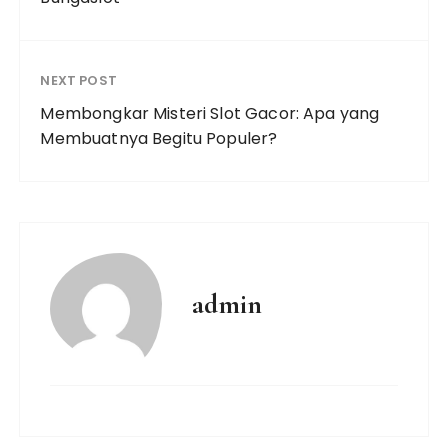
NEXT POST
Membongkar Misteri Slot Gacor: Apa yang
Membuatnya Begitu Populer?
admin