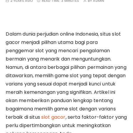
2 YEARS AGO
READ TIME:
3 MINUTES
BY
ADMIN
Dalam dunia perjudian online Indonesia, situs slot
gacor menjadi pilihan utama bagi para
penggemar slot yang mencari pengalaman
bermain yang menarik dan menguntungkan.
Namun, di antara berbagai pilihan permainan yang
ditawarkan, memilih game slot yang tepat dengan
varians yang sesuai dapat menjadi kunci untuk
meraih kemenangan yang signifikan. Artikel ini
akan memberikan panduan lengkap tentang
bagaimana memilih game slot dengan varians
terbaik di situs
slot gacor
, serta faktor-faktor yang
perlu dipertimbangkan untuk meningkatkan