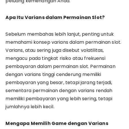
peluang kemenangan Anda.
Apa Itu Varians dalam Permainan Slot?
Sebelum membahas lebih lanjut, penting untuk
memahami konsep varians dalam permainan slot.
Varians, atau sering juga disebut volatilitas,
mengacu pada tingkat risiko atau frekuensi
pembayaran dalam permainan slot. Permainan
dengan varians tinggi cenderung memiliki
pembayaran yang besar, tetapi jarang terjadi,
sementara permainan dengan varians rendah
memiliki pembayaran yang lebih sering, tetapi
jumlahnya lebih kecil.
Mengapa Memilih Game dengan Varians