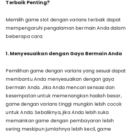
Terbaik Penting?
Memilih game slot dengan varians terbaik dapat
mempengaruhi pengalaman bermain Anda dalam
beberapa cara:
1. Menyesuaikan dengan Gaya Bermain Anda
Pemilihan game dengan varians yang sesuai dapat
membantu Anda menyesuaikan dengan gaya
bermain Anda. Jika Anda mencari sensasi dan
kesempatan untuk memenangkan hadiah besar,
game dengan varians tinggi mungkin lebih cocok
untuk Anda. Sebaliknya, jika Anda lebih suka
memainkan game dengan pembayaran lebih
sering meskipun jumlahnya lebih kecil, game