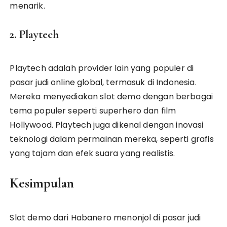
menarik.
2. Playtech
Playtech adalah provider lain yang populer di
pasar judi online global, termasuk di Indonesia.
Mereka menyediakan slot demo dengan berbagai
tema populer seperti superhero dan film
Hollywood. Playtech juga dikenal dengan inovasi
teknologi dalam permainan mereka, seperti grafis
yang tajam dan efek suara yang realistis.
Kesimpulan
Slot demo dari Habanero menonjol di pasar judi