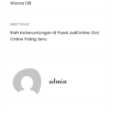
Wisma 138
NEXT POST
Raih Keberuntungan di PusatJudiOnline: Slot
Online Paling Seru
admin