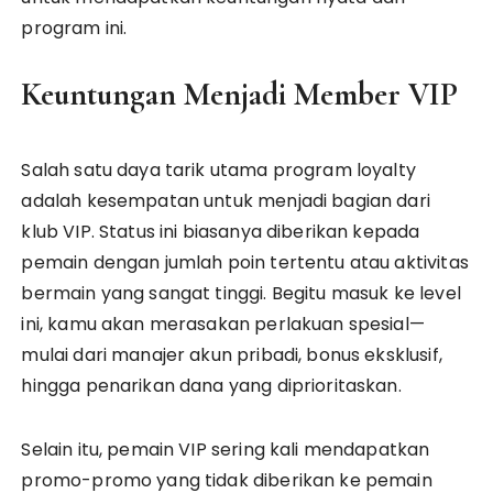
program ini.
Keuntungan Menjadi Member VIP
Salah satu daya tarik utama program loyalty
adalah kesempatan untuk menjadi bagian dari
klub VIP. Status ini biasanya diberikan kepada
pemain dengan jumlah poin tertentu atau aktivitas
bermain yang sangat tinggi. Begitu masuk ke level
ini, kamu akan merasakan perlakuan spesial—
mulai dari manajer akun pribadi, bonus eksklusif,
hingga penarikan dana yang diprioritaskan.
Selain itu, pemain VIP sering kali mendapatkan
promo-promo yang tidak diberikan ke pemain