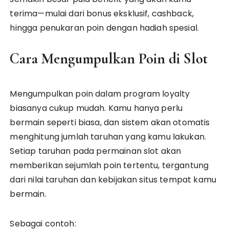
terima—mulai dari bonus eksklusif, cashback,
hingga penukaran poin dengan hadiah spesial.
Cara Mengumpulkan Poin di Slot
Mengumpulkan poin dalam program loyalty
biasanya cukup mudah. Kamu hanya perlu
bermain seperti biasa, dan sistem akan otomatis
menghitung jumlah taruhan yang kamu lakukan.
Setiap taruhan pada permainan slot akan
memberikan sejumlah poin tertentu, tergantung
dari nilai taruhan dan kebijakan situs tempat kamu
bermain.
Sebagai contoh: