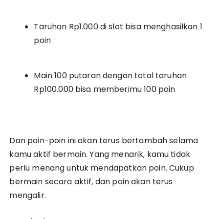
Taruhan Rp1.000 di slot bisa menghasilkan 1
poin
Main 100 putaran dengan total taruhan
Rp100.000 bisa memberimu 100 poin
Dan poin-poin ini akan terus bertambah selama
kamu aktif bermain. Yang menarik, kamu tidak
perlu menang untuk mendapatkan poin. Cukup
bermain secara aktif, dan poin akan terus
mengalir.