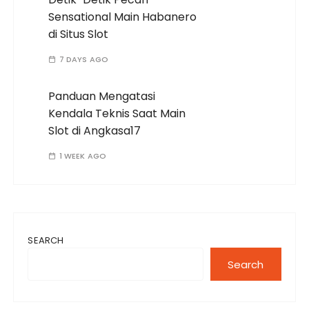
Sensational Main Habanero
di Situs Slot
7 DAYS AGO
Panduan Mengatasi
Kendala Teknis Saat Main
Slot di Angkasa17
1 WEEK AGO
SEARCH
Search