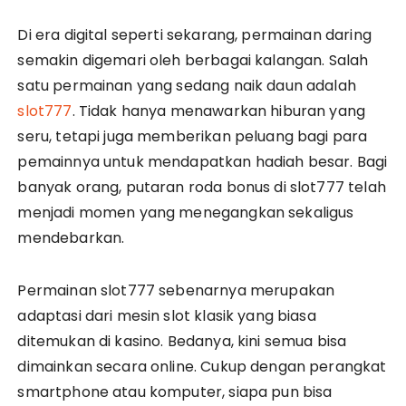
Di era digital seperti sekarang, permainan daring
semakin digemari oleh berbagai kalangan. Salah
satu permainan yang sedang naik daun adalah
slot777
. Tidak hanya menawarkan hiburan yang
seru, tetapi juga memberikan peluang bagi para
pemainnya untuk mendapatkan hadiah besar. Bagi
banyak orang, putaran roda bonus di slot777 telah
menjadi momen yang menegangkan sekaligus
mendebarkan.
Permainan slot777 sebenarnya merupakan
adaptasi dari mesin slot klasik yang biasa
ditemukan di kasino. Bedanya, kini semua bisa
dimainkan secara online. Cukup dengan perangkat
smartphone atau komputer, siapa pun bisa