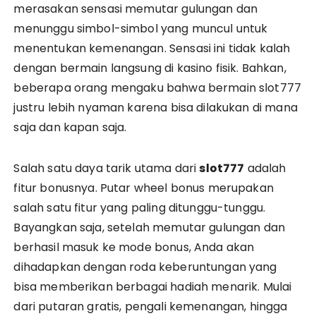
merasakan sensasi memutar gulungan dan
menunggu simbol-simbol yang muncul untuk
menentukan kemenangan. Sensasi ini tidak kalah
dengan bermain langsung di kasino fisik. Bahkan,
beberapa orang mengaku bahwa bermain slot777
justru lebih nyaman karena bisa dilakukan di mana
saja dan kapan saja.
Salah satu daya tarik utama dari
slot777
adalah
fitur bonusnya. Putar wheel bonus merupakan
salah satu fitur yang paling ditunggu-tunggu.
Bayangkan saja, setelah memutar gulungan dan
berhasil masuk ke mode bonus, Anda akan
dihadapkan dengan roda keberuntungan yang
bisa memberikan berbagai hadiah menarik. Mulai
dari putaran gratis, pengali kemenangan, hingga