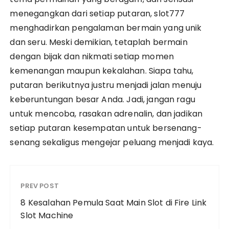
menegangkan dari setiap putaran, slot777
menghadirkan pengalaman bermain yang unik
dan seru. Meski demikian, tetaplah bermain
dengan bijak dan nikmati setiap momen
kemenangan maupun kekalahan. Siapa tahu,
putaran berikutnya justru menjadi jalan menuju
keberuntungan besar Anda. Jadi, jangan ragu
untuk mencoba, rasakan adrenalin, dan jadikan
setiap putaran kesempatan untuk bersenang-
senang sekaligus mengejar peluang menjadi kaya.
PREV POST
8 Kesalahan Pemula Saat Main Slot di Fire Link
Slot Machine