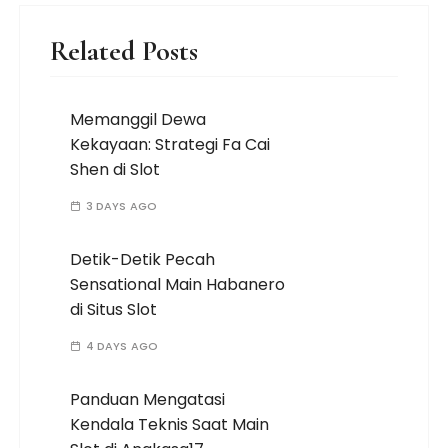
Related Posts
Memanggil Dewa
Kekayaan: Strategi Fa Cai
Shen di Slot
3 DAYS AGO
Detik-Detik Pecah
Sensational Main Habanero
di Situs Slot
4 DAYS AGO
Panduan Mengatasi
Kendala Teknis Saat Main