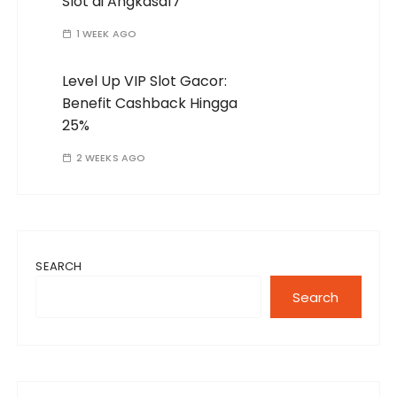
Slot di Angkasa17
1 WEEK AGO
Level Up VIP Slot Gacor:
Benefit Cashback Hingga
25%
2 WEEKS AGO
SEARCH
Search