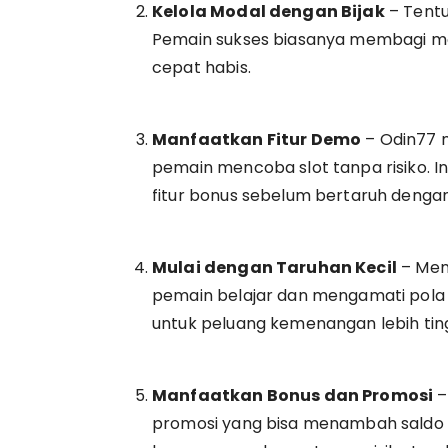
Kelola Modal dengan Bijak
– Tentu
Pemain sukses biasanya membagi mo
cepat habis.
Manfaatkan Fitur Demo
– Odin77 
pemain mencoba slot tanpa risiko. 
fitur bonus sebelum bertaruh dengan 
Mulai dengan Taruhan Kecil
– Men
pemain belajar dan mengamati pola m
untuk peluang kemenangan lebih ting
Manfaatkan Bonus dan Promosi
–
promosi yang bisa menambah saldo