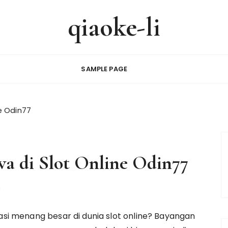
qiaoke-li
SAMPLE PAGE
e Odin77
 di Slot Online Odin77
N
asi menang besar di dunia slot online? Bayangan