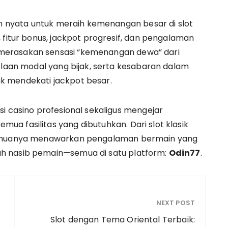
yata untuk meraih kemenangan besar di slot
 fitur bonus, jackpot progresif, dan pengalaman
merasakan sensasi “kemenangan dewa” dari
lolaan modal yang bijak, serta kesabaran dalam
k mendekati jackpot besar.
i casino profesional sekaligus mengejar
a fasilitas yang dibutuhkan. Dari slot klasik
 semuanya menawarkan pengalaman bermain yang
h nasib pemain—semua di satu platform:
Odin77
.
NEXT POST
Slot dengan Tema Oriental Terbaik: