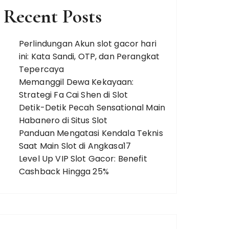
Recent Posts
Perlindungan Akun slot gacor hari
ini: Kata Sandi, OTP, dan Perangkat
Tepercaya
Memanggil Dewa Kekayaan:
Strategi Fa Cai Shen di Slot
Detik-Detik Pecah Sensational Main
Habanero di Situs Slot
Panduan Mengatasi Kendala Teknis
Saat Main Slot di Angkasa17
Level Up VIP Slot Gacor: Benefit
Cashback Hingga 25%