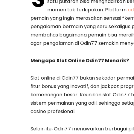
satu putaran bisa menghadirkan k
momen tak terlupakan. Platform
od
pemain yang ingin merasakan sensasi “kem
pengalaman bermain yang seru sekaligus p
membahas bagaimana pemain bisa meraih k
agar pengalaman di Odin77 semakin meny
Mengapa Slot Online Odin77 Menarik?
Slot online di Odin77 bukan sekadar perm
fitur bonus yang inovatif, dan jackpot pro
kemenangan besar. Keunikan slot Odin77 ter
sistem permainan yang adil, sehingga seti
casino profesional.
Selain itu, Odin77 menawarkan berbagai pil