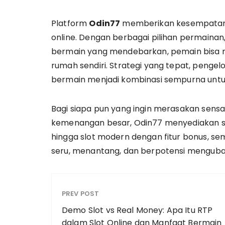
Platform
Odin77
memberikan kesempatan n
online. Dengan berbagai pilihan permainan,
bermain yang mendebarkan, pemain bisa 
rumah sendiri. Strategi yang tepat, penge
bermain menjadi kombinasi sempurna untu
Bagi siapa pun yang ingin merasakan sensas
kemenangan besar, Odin77 menyediakan semu
hingga slot modern dengan fitur bonus,
seru, menantang, dan berpotensi menguba
PREV POST
Demo Slot vs Real Money: Apa Itu RTP
dalam Slot Online dan Manfaat Bermain