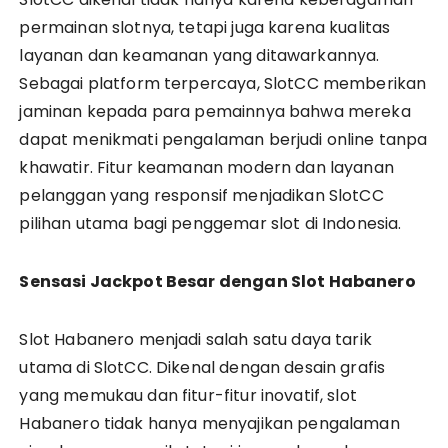
permainan slotnya, tetapi juga karena kualitas
layanan dan keamanan yang ditawarkannya.
Sebagai platform terpercaya, SlotCC memberikan
jaminan kepada para pemainnya bahwa mereka
dapat menikmati pengalaman berjudi online tanpa
khawatir. Fitur keamanan modern dan layanan
pelanggan yang responsif menjadikan SlotCC
pilihan utama bagi penggemar slot di Indonesia.
Sensasi Jackpot Besar dengan Slot Habanero
Slot Habanero menjadi salah satu daya tarik
utama di SlotCC. Dikenal dengan desain grafis
yang memukau dan fitur-fitur inovatif, slot
Habanero tidak hanya menyajikan pengalaman