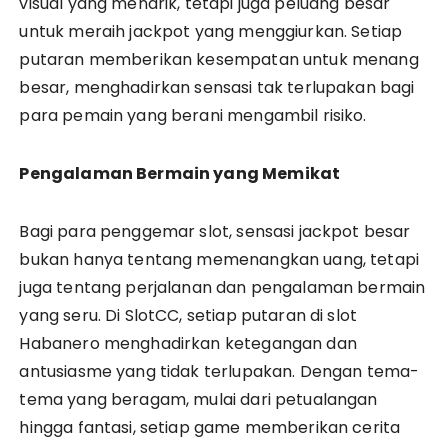
visual yang menarik, tetapi juga peluang besar
untuk meraih jackpot yang menggiurkan. Setiap
putaran memberikan kesempatan untuk menang
besar, menghadirkan sensasi tak terlupakan bagi
para pemain yang berani mengambil risiko.
Pengalaman Bermain yang Memikat
Bagi para penggemar slot, sensasi jackpot besar
bukan hanya tentang memenangkan uang, tetapi
juga tentang perjalanan dan pengalaman bermain
yang seru. Di SlotCC, setiap putaran di slot
Habanero menghadirkan ketegangan dan
antusiasme yang tidak terlupakan. Dengan tema-
tema yang beragam, mulai dari petualangan
hingga fantasi, setiap game memberikan cerita