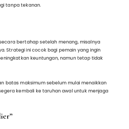
gi tanpa tekanan.
 secara bertahap setelah menang, misalnya
 Strategi ini cocok bagi pemain yang ingin
ningkatkan keuntungan, namun tetap tidak
pkan batas maksimum sebelum mulai menaikkan
 segera kembali ke taruhan awal untuk menjaga
ier”