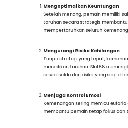
Mengoptimalkan Keuntungan
Setelah menang, pemain memiliki s
taruhan secara strategis membant
mempertaruhkan seluruh kemenang
Mengurangi Risiko Kehilangan
Tanpa strategi yang tepat, kemenang
menaikkan taruhan. Slot88 memung
sesuai saldo dan risiko yang siap dit
Menjaga Kontrol Emosi
Kemenangan sering memicu euforia d
membantu pemain tetap fokus dan t