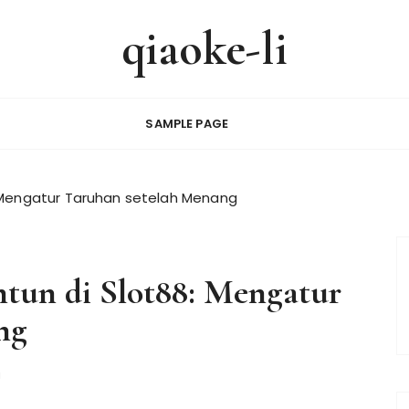
qiaoke-li
SAMPLE PAGE
: Mengatur Taruhan setelah Menang
tun di Slot88: Mengatur
ng
N