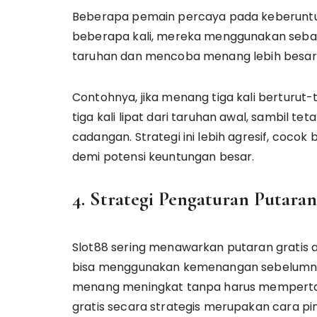
Beberapa pemain percaya pada keberuntun
beberapa kali, mereka menggunakan seba
taruhan dan mencoba menang lebih besar
Contohnya, jika menang tiga kali berturut
tiga kali lipat dari taruhan awal, sambil
cadangan. Strategi ini lebih agresif, cocok
demi potensi keuntungan besar.
4.
Strategi Pengaturan Putaran
Slot88 sering menawarkan putaran gratis 
bisa menggunakan kemenangan sebelumnya 
menang meningkat tanpa harus memperta
gratis secara strategis merupakan cara 