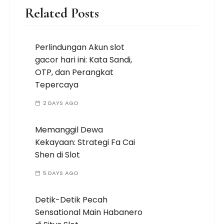
Related Posts
Perlindungan Akun slot
gacor hari ini: Kata Sandi,
OTP, dan Perangkat
Tepercaya
2 DAYS AGO
Memanggil Dewa
Kekayaan: Strategi Fa Cai
Shen di Slot
5 DAYS AGO
Detik-Detik Pecah
Sensational Main Habanero