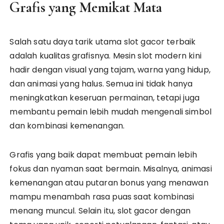
Grafis yang Memikat Mata
Salah satu daya tarik utama slot gacor terbaik
adalah kualitas grafisnya. Mesin slot modern kini
hadir dengan visual yang tajam, warna yang hidup,
dan animasi yang halus. Semua ini tidak hanya
meningkatkan keseruan permainan, tetapi juga
membantu pemain lebih mudah mengenali simbol
dan kombinasi kemenangan.
Grafis yang baik dapat membuat pemain lebih
fokus dan nyaman saat bermain. Misalnya, animasi
kemenangan atau putaran bonus yang menawan
mampu menambah rasa puas saat kombinasi
menang muncul. Selain itu, slot gacor dengan