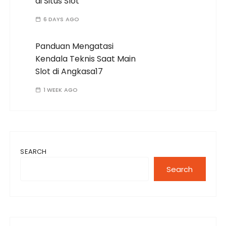
di Situs Slot
6 DAYS AGO
Panduan Mengatasi
Kendala Teknis Saat Main
Slot di Angkasa17
1 WEEK AGO
SEARCH
Search