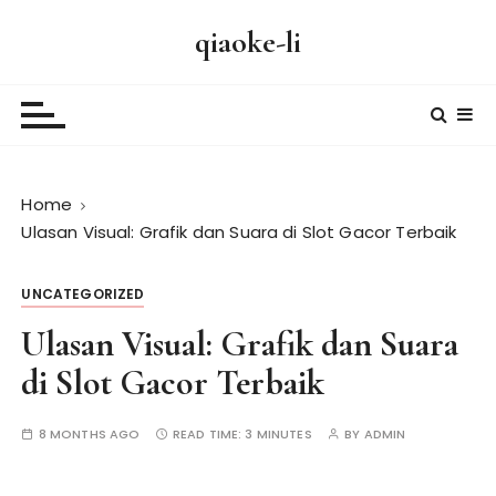
S
qiaoke-li
k
i
p
t
o
c
Home
o
Ulasan Visual: Grafik dan Suara di Slot Gacor Terbaik
n
t
e
UNCATEGORIZED
n
Ulasan Visual: Grafik dan Suara
t
di Slot Gacor Terbaik
8 MONTHS AGO
READ TIME:
3 MINUTES
BY
ADMIN