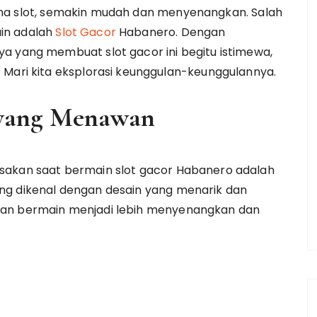
rutama slot, semakin mudah dan menyenangkan. Salah
in adalah
Slot Gacor
Habanero. Dengan
a yang membuat slot gacor ini begitu istimewa,
 Mari kita eksplorasi keunggulan-keunggulannya.
 yang Menawan
sakan saat bermain slot gacor Habanero adalah
ng dikenal dengan desain yang menarik dan
man bermain menjadi lebih menyenangkan dan