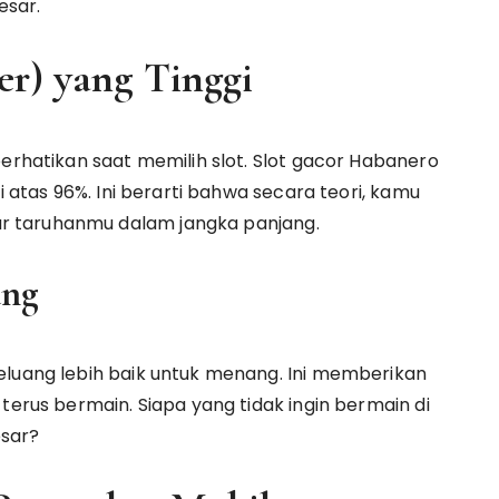
sar.
er) yang Tinggi
perhatikan saat memilih slot. Slot gacor Habanero
i atas 96%. Ini berarti bahwa secara teori, kamu
r taruhanmu dalam jangka panjang.
ang
eluang lebih baik untuk menang. Ini memberikan
terus bermain. Siapa yang tidak ingin bermain di
esar?