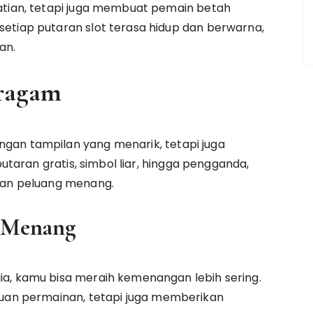
hatian, tetapi juga membuat pemain betah
etiap putaran slot terasa hidup dan berwarna,
an.
eragam
gan tampilan yang menarik, tetapi juga
putaran gratis, simbol liar, hingga pengganda,
tkan peluang menang.
 Menang
ia, kamu bisa meraih kemenangan lebih sering.
ruan permainan, tetapi juga memberikan