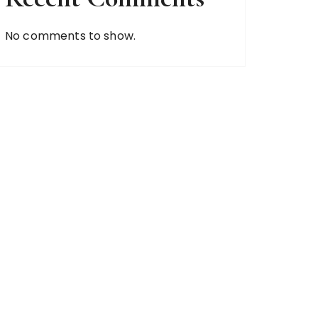
No comments to show.