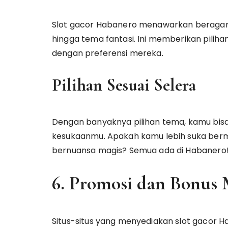
Slot gacor Habanero menawarkan beragam t
hingga tema fantasi. Ini memberikan piliha
dengan preferensi mereka.
Pilihan Sesuai Selera
Dengan banyaknya pilihan tema, kamu bis
kesukaanmu. Apakah kamu lebih suka berm
bernuansa magis? Semua ada di Habanero
6.
Promosi dan Bonus 
Situs-situs yang menyediakan slot gacor