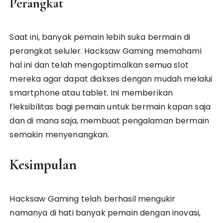
Perangkat
Saat ini, banyak pemain lebih suka bermain di
perangkat seluler. Hacksaw Gaming memahami
hal ini dan telah mengoptimalkan semua slot
mereka agar dapat diakses dengan mudah melalui
smartphone atau tablet. Ini memberikan
fleksibilitas bagi pemain untuk bermain kapan saja
dan di mana saja, membuat pengalaman bermain
semakin menyenangkan.
Kesimpulan
Hacksaw Gaming telah berhasil mengukir
namanya di hati banyak pemain dengan inovasi,