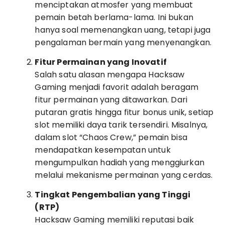
menciptakan atmosfer yang membuat
pemain betah berlama-lama. Ini bukan
hanya soal memenangkan uang, tetapi juga
pengalaman bermain yang menyenangkan.
Fitur Permainan yang Inovatif
Salah satu alasan mengapa Hacksaw
Gaming menjadi favorit adalah beragam
fitur permainan yang ditawarkan. Dari
putaran gratis hingga fitur bonus unik, setiap
slot memiliki daya tarik tersendiri. Misalnya,
dalam slot “Chaos Crew,” pemain bisa
mendapatkan kesempatan untuk
mengumpulkan hadiah yang menggiurkan
melalui mekanisme permainan yang cerdas.
Tingkat Pengembalian yang Tinggi
(RTP)
Hacksaw Gaming memiliki reputasi baik