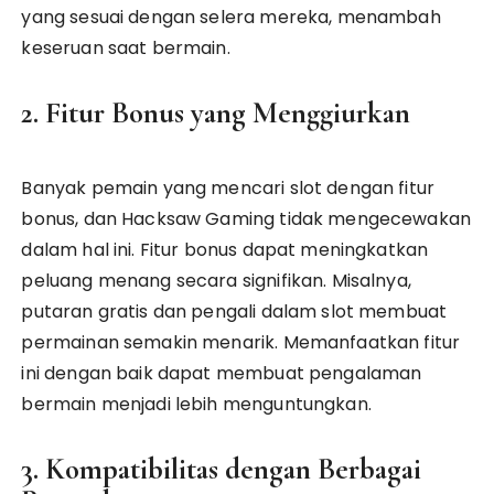
yang sesuai dengan selera mereka, menambah
keseruan saat bermain.
2. Fitur Bonus yang Menggiurkan
Banyak pemain yang mencari slot dengan fitur
bonus, dan Hacksaw Gaming tidak mengecewakan
dalam hal ini. Fitur bonus dapat meningkatkan
peluang menang secara signifikan. Misalnya,
putaran gratis dan pengali dalam slot membuat
permainan semakin menarik. Memanfaatkan fitur
ini dengan baik dapat membuat pengalaman
bermain menjadi lebih menguntungkan.
3. Kompatibilitas dengan Berbagai