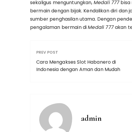
sekaligus menguntungkan,
Medali 777
bisa 
bermain dengan bijak. Kendalikan diri dan 
sumber penghasilan utama. Dengan pende
pengalaman bermain di
Medali 777
akan t
PREV POST
Cara Mengakses Slot Habanero di
Indonesia dengan Aman dan Mudah
admin