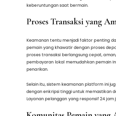
keberuntungan saat bermain.
Proses Transaksi yang A
Keamanan tentu menjadi faktor penting dala
pemain yang khawatir dengan proses depos
proses transaksi berlangsung cepat, ama
pembayaran lokal memudahkan pemain In
penarikan.
Selain itu, sistem keamanan platform ini jug
dengan enkripsi tinggi untuk memastikan 
Layanan pelanggan yang responsif 24 jam 
Komunitas Pemain yang 