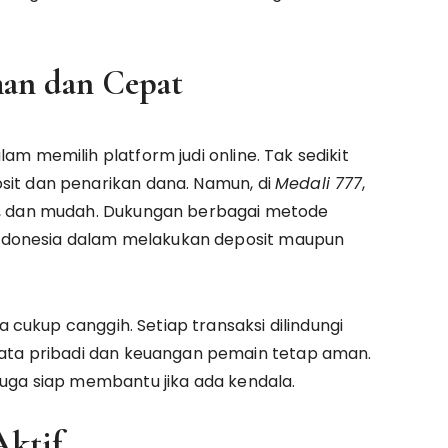
man dan Cepat
m memilih platform judi online. Tak sedikit
it dan penarikan dana. Namun, di
Medali 777
,
n, dan mudah. Dukungan berbagai metode
donesia dalam melakukan deposit maupun
a cukup canggih. Setiap transaksi dilindungi
data pribadi dan keuangan pemain tetap aman.
juga siap membantu jika ada kendala.
Aktif