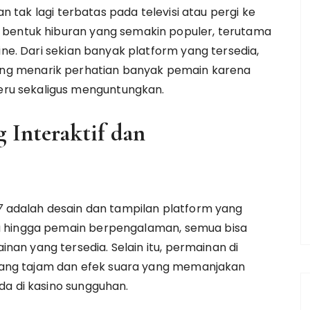
ran tak lagi terbatas pada televisi atau pergi ke
 bentuk hiburan yang semakin populer, terutama
ine. Dari sekian banyak platform yang tersedia,
yang menarik perhatian banyak pemain karena
ru sekaligus menguntungkan.
 Interaktif dan
7
adalah desain dan tampilan platform yang
a hingga pemain berpengalaman, semua bisa
n yang tersedia. Selain itu, permainan di
s yang tajam dan efek suara yang memanjakan
da di kasino sungguhan.