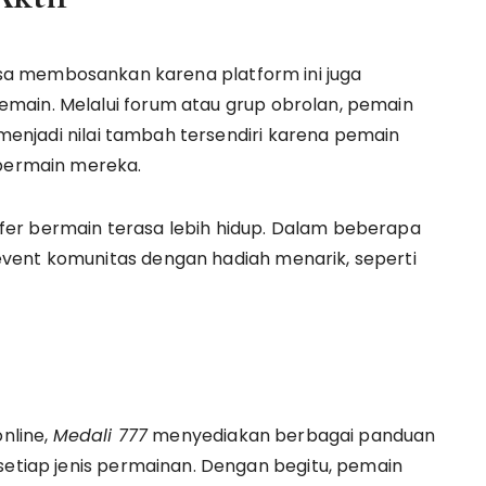
sa membosankan karena platform ini juga
main. Melalui forum atau grup obrolan, pemain
i menjadi nilai tambah tersendiri karena pemain
 bermain mereka.
er bermain terasa lebih hidup. Dalam beberapa
vent komunitas dengan hadiah menarik, seperti
online,
Medali 777
menyediakan berbagai panduan
 setiap jenis permainan. Dengan begitu, pemain