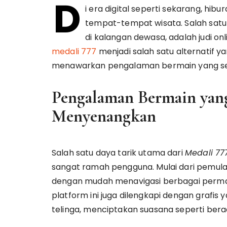
D
i era digital seperti sekarang, hibu
tempat-tempat wisata. Salah satu
di kalangan dewasa, adalah judi onl
medali 777
menjadi salah satu alternatif 
menawarkan pengalaman bermain yang se
Pengalaman Bermain yang
Menyenangkan
Salah satu daya tarik utama dari
Medali 77
sangat ramah pengguna. Mulai dari pemul
dengan mudah menavigasi berbagai permaina
platform ini juga dilengkapi dengan grafi
telinga, menciptakan suasana seperti bera