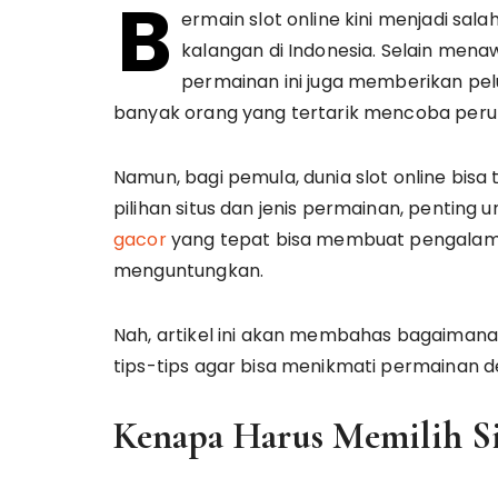
B
ermain slot online kini menjadi sal
kalangan di Indonesia. Selain mena
permainan ini juga memberikan pel
banyak orang yang tertarik mencoba per
Namun, bagi pemula, dunia slot online bi
pilihan situs dan jenis permainan, penting 
gacor
yang tepat bisa membuat pengalama
menguntungkan.
Nah, artikel ini akan membahas bagaimana
tips-tips agar bisa menikmati permainan
Kenapa Harus Memilih Si