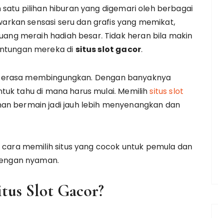
ah satu pilihan hiburan yang digemari oleh berbagai
warkan sensasi seru dan grafis yang memikat,
uang meraih hadiah besar. Tidak heran bila makin
untungan mereka di
situs slot gacor
.
sa terasa membingungkan. Dengan banyaknya
untuk tahu di mana harus mulai. Memilih
situs slot
n bermain jadi jauh lebih menyenangkan dan
 cara memilih situs yang cocok untuk pemula dan
 dengan nyaman.
tus Slot Gacor?