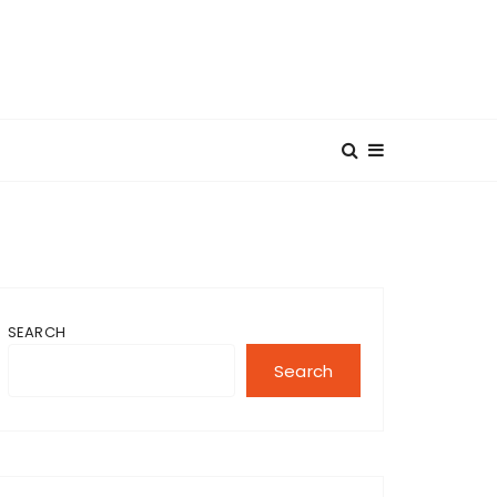
SEARCH
Search