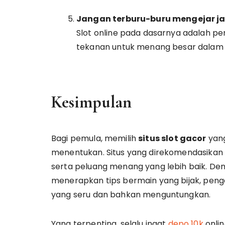
Jangan terburu-buru mengejar j
Slot online pada dasarnya adalah p
tekanan untuk menang besar dalam 
Kesimpulan
Bagi pemula, memilih
situs slot gacor
yang
menentukan. Situs yang direkomendasika
serta peluang menang yang lebih baik. D
menerapkan tips bermain yang bijak, penga
yang seru dan bahkan menguntungkan.
Yang terpenting, selalu ingat
depo 10k
onli