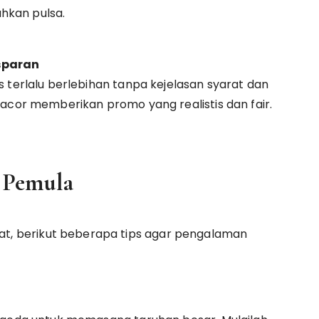
ahkan pulsa.
sparan
 terlalu berlebihan tanpa kejelasan syarat dan
acor memberikan promo yang realistis dan fair.
 Pemula
t, berikut beberapa tips agar pengalaman