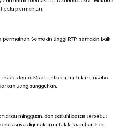
rgoda untuk memasang taruhan besar. Mulailah
ri pola permainan.
p permainan. Semakin tinggi RTP, semakin baik
an mode demo. Manfaatkan ini untuk mencoba
uarkan uang sungguhan.
n atau mingguan, dan patuhi batas tersebut.
harusnya digunakan untuk kebutuhan lain.