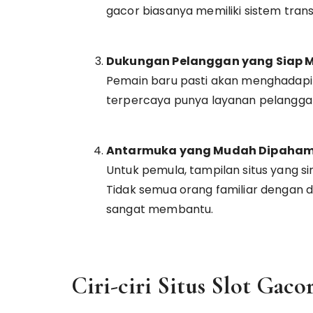
gacor biasanya memiliki sistem trans
Dukungan Pelanggan yang Siap
Pemain baru pasti akan menghadapi 
terpercaya punya layanan pelangga
Antarmuka yang Mudah Dipaham
Untuk pemula, tampilan situs yang sim
Tidak semua orang familiar dengan dun
sangat membantu.
Ciri-ciri Situs Slot Gac