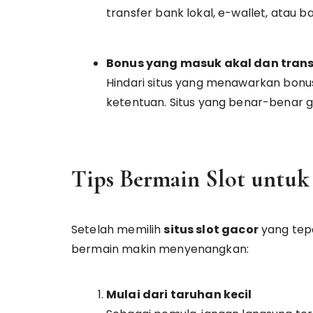
transfer bank lokal, e-wallet, atau b
Bonus yang masuk akal dan tran
Hindari situs yang menawarkan bonus
ketentuan. Situs yang benar-benar g
Tips Bermain Slot untuk
Setelah memilih
situs slot gacor
yang tepa
bermain makin menyenangkan:
Mulai dari taruhan kecil