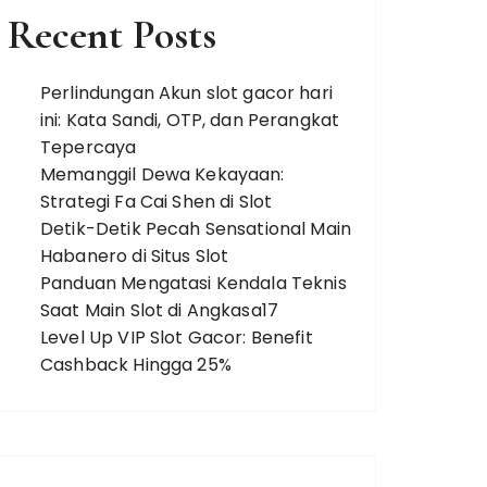
Recent Posts
Perlindungan Akun slot gacor hari
ini: Kata Sandi, OTP, dan Perangkat
Tepercaya
Memanggil Dewa Kekayaan:
Strategi Fa Cai Shen di Slot
Detik-Detik Pecah Sensational Main
Habanero di Situs Slot
Panduan Mengatasi Kendala Teknis
Saat Main Slot di Angkasa17
Level Up VIP Slot Gacor: Benefit
Cashback Hingga 25%