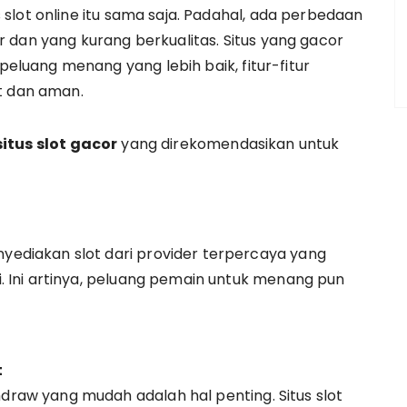
slot online itu sama saja. Padahal, ada perbedaan
 dan yang kurang berkualitas. Situs yang gacor
uang menang yang lebih baik, fitur-fitur
t dan aman.
situs slot gacor
yang direkomendasikan untuk
nyediakan slot dari provider terpercaya yang
gi. Ini artinya, peluang pemain untuk menang pun
t
draw yang mudah adalah hal penting. Situs slot